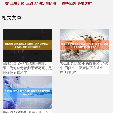
突“正在升级”且进入“决定性阶段”，将持续到“必要之时”
相关文章
融胜配资 赤壁之战由周瑜统
怎么配资炒股 不负好春光，“铁
领，为何功劳都归于诸葛亮，是
牛”田间忙！保康按下春耕生
时候还原真相了
产“加速键”
云配资APP下载 避开人潮！发