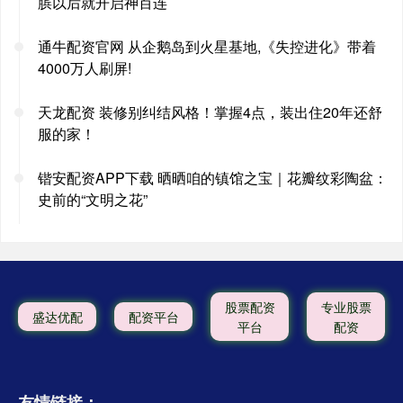
膑以后就开启神百连
通牛配资官网 从企鹅岛到火星基地,《失控进化》带着
4000万人刷屏!
天龙配资 装修别纠结风格！掌握4点，装出住20年还舒
服的家！
锴安配资APP下载 晒晒咱的镇馆之宝｜花瓣纹彩陶盆：
史前的“文明之花”
股票配资
专业股票
盛达优配
配资平台
平台
配资
友情链接：