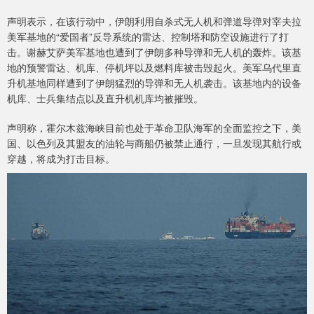
声明表示，在该行动中，伊朗利用自杀式无人机和弹道导弹对宰夫拉
美军基地的“爱国者”反导系统的雷达、控制塔和防空设施进行了打
击。谢赫艾萨美军基地也遭到了伊朗多种导弹和无人机的轰炸。该基
地的预警雷达、机库、停机坪以及燃料库被击毁起火。美军乌代里直
升机基地同样遭到了伊朗猛烈的导弹和无人机袭击。该基地内的设备
机库、士兵集结点以及直升机机库均被摧毁。
声明称，霍尔木兹海峡目前也处于革命卫队海军的全面监控之下，美
国、以色列及其盟友的油轮与商船仍被禁止通行，一旦发现其航行或
穿越，将成为打击目标。